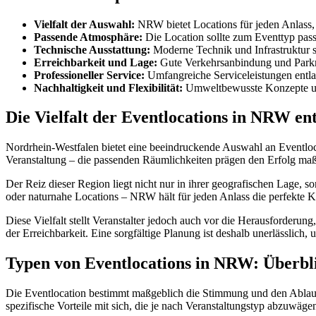
Vielfalt der Auswahl:
NRW bietet Locations für jeden Anlass,
Passende Atmosphäre:
Die Location sollte zum Eventtyp pas
Technische Ausstattung:
Moderne Technik und Infrastruktur s
Erreichbarkeit und Lage:
Gute Verkehrsanbindung und Parkmö
Professioneller Service:
Umfangreiche Serviceleistungen entl
Nachhaltigkeit und Flexibilität:
Umweltbewusste Konzepte und
Die Vielfalt der Eventlocations in NRW en
Nordrhein-Westfalen bietet eine beeindruckende Auswahl an Eventloca
Veranstaltung – die passenden Räumlichkeiten prägen den Erfolg ma
Der Reiz dieser Region liegt nicht nur in ihrer geografischen Lage, s
oder naturnahe Locations – NRW hält für jeden Anlass die perfekte Ku
Diese Vielfalt stellt Veranstalter jedoch auch vor die Herausforderu
der Erreichbarkeit. Eine sorgfältige Planung ist deshalb unerlässlich
Typen von Eventlocations in NRW: Überbl
Die Eventlocation bestimmt maßgeblich die Stimmung und den Ablauf 
spezifische Vorteile mit sich, die je nach Veranstaltungstyp abzuwägen