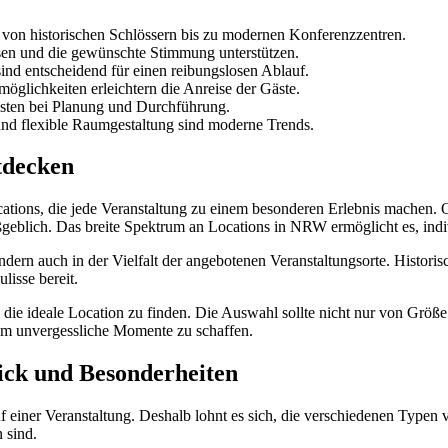
 von historischen Schlössern bis zu modernen Konferenzzentren.
sen und die gewünschte Stimmung unterstützen.
ind entscheidend für einen reibungslosen Ablauf.
glichkeiten erleichtern die Anreise der Gäste.
asten bei Planung und Durchführung.
 flexible Raumgestaltung sind moderne Trends.
tdecken
tions, die jede Veranstaltung zu einem besonderen Erlebnis machen. Ob
ßgeblich. Das breite Spektrum an Locations in NRW ermöglicht es, in
ondern auch in der Vielfalt der angebotenen Veranstaltungsorte. Histor
lisse bereit.
ng, die ideale Location zu finden. Die Auswahl sollte nicht nur von G
, um unvergessliche Momente zu schaffen.
ick und Besonderheiten
einer Veranstaltung. Deshalb lohnt es sich, die verschiedenen Typen 
 sind.