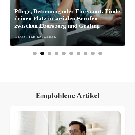
Pflege, Betreuung oder Ehrenamt: Finde
S
deinen Platz in sozialen Berufen
e
zwischen Ebersberg und Grafing
b
LIFESTYLE RATGEBER
L
Empfohlene Artikel