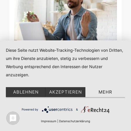
Diese Seite nutzt Website-Tracking-Technologien von Dritten,
RATGEBER
um ihre Dienste anzubieten, stetig zu verbessern und
Warum Wohlbefinden am
Werbung entsprechend den Interessen der Nutzer
Arbeitsplatz heute wichtiger ist
anzuzeigen.
als je zuvor
ABLEHNEN
AKZEPTIEREN
MEHR
31. AUGUST 2025
Powered by
&
Impressum
|
Datenschutzerklärung