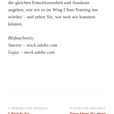
der gleichen Entschlossenheit und Ausdauer
angehen, wie wir es im Wing Chun-Training tun
würden – und sehen Sie, wie weit wir kommen
können.
Bildnachweis:
Stavros – stock.adobe.com
Gajus – stock.adobe.com
Beitragsnavigation
VORHERIGER ARTIKEL
NÄCHSTER ARTIKEL
Lifestyle der
Neue Ideen für einen