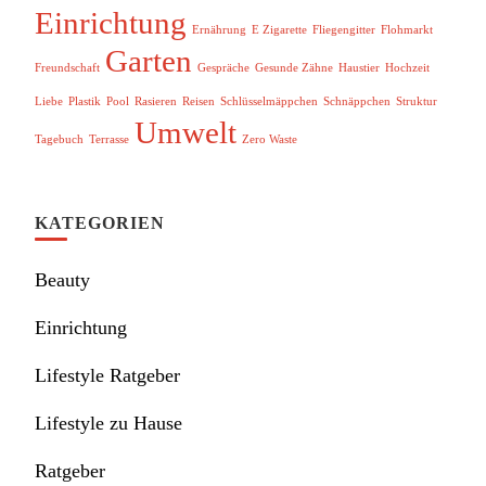
Einrichtung
Ernährung
E Zigarette
Fliegengitter
Flohmarkt
Garten
Freundschaft
Gespräche
Gesunde Zähne
Haustier
Hochzeit
Liebe
Plastik
Pool
Rasieren
Reisen
Schlüsselmäppchen
Schnäppchen
Struktur
Umwelt
Tagebuch
Terrasse
Zero Waste
KATEGORIEN
Beauty
Einrichtung
Lifestyle Ratgeber
Lifestyle zu Hause
Ratgeber