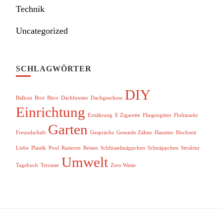
Technik
Uncategorized
SCHLAGWÖRTER
DIY
Balkon
Brot
Büro
Dachfenster
Dachgeschoss
Einrichtung
Ernährung
E Zigarette
Fliegengitter
Flohmarkt
Garten
Freundschaft
Gespräche
Gesunde Zähne
Haustier
Hochzeit
Liebe
Plastik
Pool
Rasieren
Reisen
Schlüsselmäppchen
Schnäppchen
Struktur
Umwelt
Tagebuch
Terrasse
Zero Waste