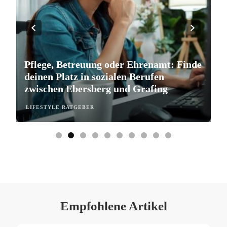
Pflege, Betreuung oder Ehrenamt: Finde
S
deinen Platz in sozialen Berufen
e
zwischen Ebersberg und Grafing
b
LIFESTYLE RATGEBER
L
Empfohlene Artikel