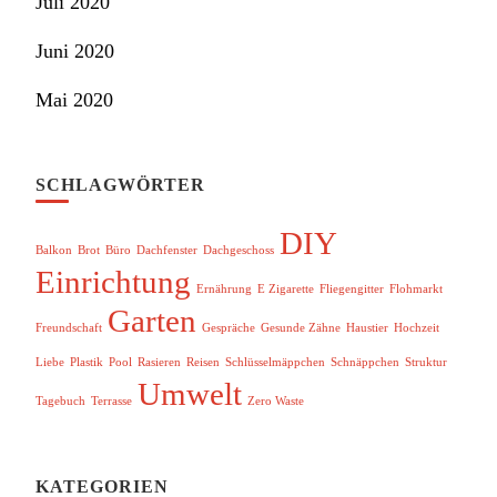
Juli 2020
Juni 2020
Mai 2020
SCHLAGWÖRTER
DIY
Balkon
Brot
Büro
Dachfenster
Dachgeschoss
Einrichtung
Ernährung
E Zigarette
Fliegengitter
Flohmarkt
Garten
Freundschaft
Gespräche
Gesunde Zähne
Haustier
Hochzeit
Liebe
Plastik
Pool
Rasieren
Reisen
Schlüsselmäppchen
Schnäppchen
Struktur
Umwelt
Tagebuch
Terrasse
Zero Waste
KATEGORIEN