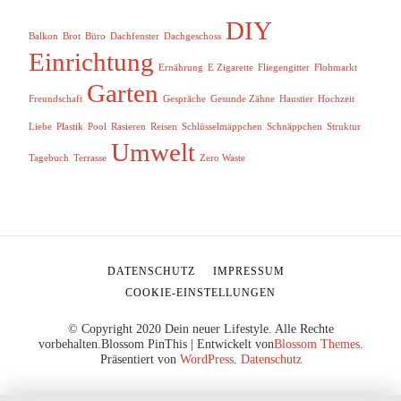
DIY
Balkon
Brot
Büro
Dachfenster
Dachgeschoss
Einrichtung
Ernährung
E Zigarette
Fliegengitter
Flohmarkt
Garten
Freundschaft
Gespräche
Gesunde Zähne
Haustier
Hochzeit
Liebe
Plastik
Pool
Rasieren
Reisen
Schlüsselmäppchen
Schnäppchen
Struktur
Umwelt
Tagebuch
Terrasse
Zero Waste
DATENSCHUTZ
IMPRESSUM
COOKIE-EINSTELLUNGEN
© Copyright 2020 Dein neuer Lifestyle. Alle Rechte
vorbehalten.
Blossom PinThis | Entwickelt von
Blossom Themes
.
Präsentiert von
WordPress
.
Datenschutz