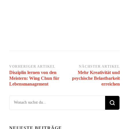
Beitragsnavigation
VORHERIGER ARTIKEL
NÄCHSTER ARTIKEL
Disziplin lernen von den
Mehr Kreativität und
Meistern: Wing Chun für
psychische Belastbarkeit
Lebensmanagement
erreichen
Suchst du nach etwas?
NEUESTE BEITRÄGE