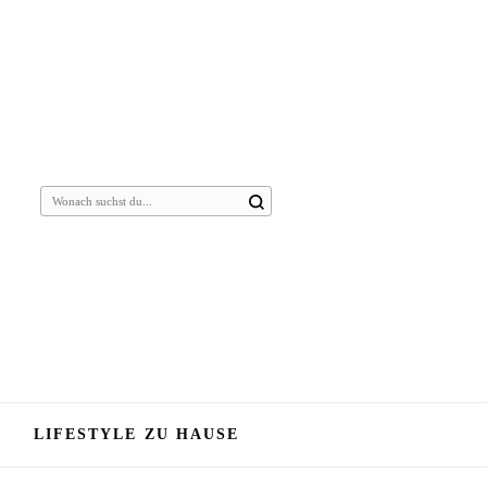
Suchst
du
nach
etwas?
LIFESTYLE ZU HAUSE