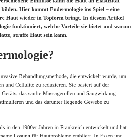
erschiedene Einflüsse kann die Haut an Elastizität
te bilden. Hier kommt Endermologie ins Spiel – eine
re Haut wieder in Topform bringt. In diesem Artikel
ogie funktioniert, welche Vorteile sie bietet und warum
atte, straffe Haut sein kann.
ermologie?
-invasive Behandlungsmethode, die entwickelt wurde, um
n und Cellulite zu reduzieren. Sie basiert auf der
 Geräts, das sanfte Massagerollen und Saugwirkung
stimulieren und das darunter liegende Gewebe zu
s in den 1980er Jahren in Frankreich entwickelt und hat
rksame Lösung für Hautprobleme etabliert. In Essen und