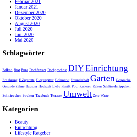
Februar 2021
Januar 2021
Dezember 2020
Oktober 2020
August 2020
Juli 2020
Juni 2020
Mai 2020
Schlagwörter
DIY
Einrichtung
Balkon
Brot
Büro
Dachfenster
Dachgeschoss
Garten
Ernährung
E Zigarette
Fliegengitter
Flohmarkt
Freundschaft
Gespräche
Gesunde Zähne
Haustier
Hochzeit
Liebe
Plastik
Pool
Rasieren
Reisen
Schlüsselmäppchen
Umwelt
Schnäppchen
Struktur
Tagebuch
Terrasse
Zero Waste
Kategorien
Beauty
Einrichtung
Lifestyle Ratgeber