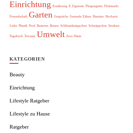
Einrichtung
Ernährung
E Zigarette
Fliegengitter
Flohmarkt
Garten
Freundschaft
Gespräche
Gesunde Zähne
Haustier
Hochzeit
Liebe
Plastik
Pool
Rasieren
Reisen
Schlüsselmäppchen
Schnäppchen
Struktur
Umwelt
Tagebuch
Terrasse
Zero Waste
KATEGORIEN
Beauty
Einrichtung
Lifestyle Ratgeber
Lifestyle zu Hause
Ratgeber