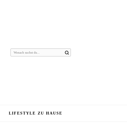
Suchst
du
nach
etwas?
LIFESTYLE ZU HAUSE