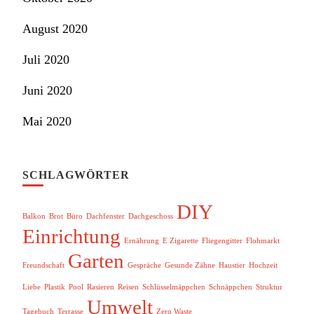
August 2020
Juli 2020
Juni 2020
Mai 2020
SCHLAGWÖRTER
DIY
Balkon
Brot
Büro
Dachfenster
Dachgeschoss
Einrichtung
Ernährung
E Zigarette
Fliegengitter
Flohmarkt
Garten
Freundschaft
Gespräche
Gesunde Zähne
Haustier
Hochzeit
Liebe
Plastik
Pool
Rasieren
Reisen
Schlüsselmäppchen
Schnäppchen
Struktur
Umwelt
Tagebuch
Terrasse
Zero Waste