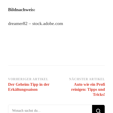
Bildnachweis:
dreamer82 – stock.adobe.com
Beitragsnavigation
VORHERIGER ARTIKEL
NÄCHSTER ARTIKEL
Der Geheim-Tipp in der
Auto wie ein Profi
Erkältungssaison
reinigen: Tipps und
Tricks!
Suchst du nach etwas?