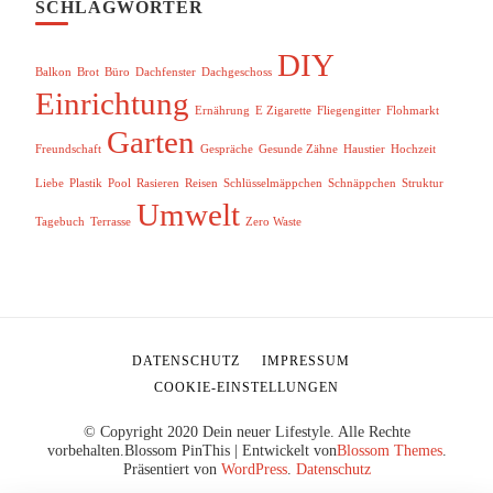
SCHLAGWÖRTER
DIY
Balkon
Brot
Büro
Dachfenster
Dachgeschoss
Einrichtung
Ernährung
E Zigarette
Fliegengitter
Flohmarkt
Garten
Freundschaft
Gespräche
Gesunde Zähne
Haustier
Hochzeit
Liebe
Plastik
Pool
Rasieren
Reisen
Schlüsselmäppchen
Schnäppchen
Struktur
Umwelt
Tagebuch
Terrasse
Zero Waste
DATENSCHUTZ
IMPRESSUM
COOKIE-EINSTELLUNGEN
© Copyright 2020 Dein neuer Lifestyle. Alle Rechte
vorbehalten.
Blossom PinThis | Entwickelt von
Blossom Themes
.
Präsentiert von
WordPress
.
Datenschutz