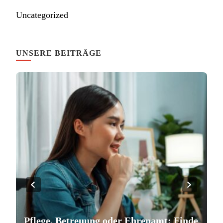
Uncategorized
UNSERE BEITRÄGE
Pflege, Betreuung oder Ehrenamt: Finde
S