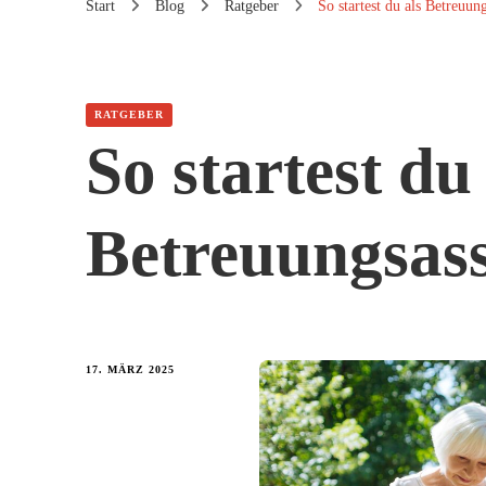
Start
Blog
Ratgeber
So startest du als Betreuun
RATGEBER
So startest du
Betreuungsass
17. MÄRZ 2025