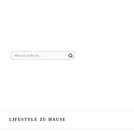
Suchst
du
nach
etwas?
LIFESTYLE ZU HAUSE