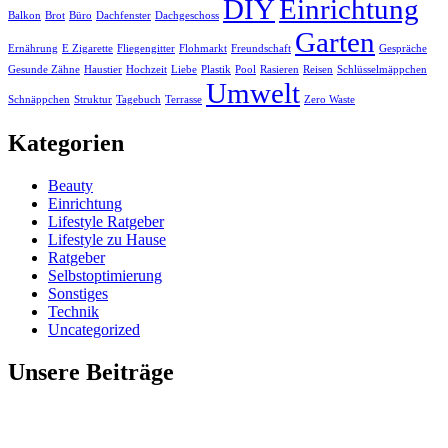
DIY
Einrichtung
Balkon
Brot
Büro
Dachfenster
Dachgeschoss
Garten
Ernährung
E Zigarette
Fliegengitter
Flohmarkt
Freundschaft
Gespräche
Gesunde Zähne
Haustier
Hochzeit
Liebe
Plastik
Pool
Rasieren
Reisen
Schlüsselmäppchen
Umwelt
Schnäppchen
Struktur
Tagebuch
Terrasse
Zero Waste
Kategorien
Beauty
Einrichtung
Lifestyle Ratgeber
Lifestyle zu Hause
Ratgeber
Selbstoptimierung
Sonstiges
Technik
Uncategorized
Unsere Beiträge