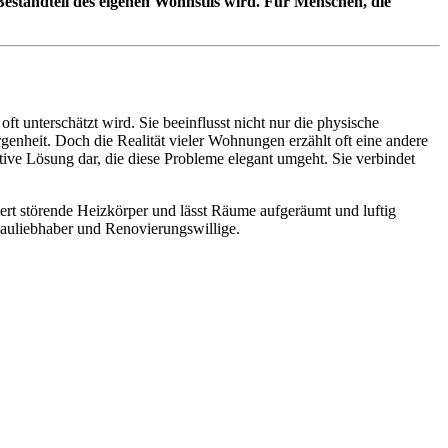
standteil des eigenen Wohnstils wird. Für Menschen, die
t unterschätzt wird. Sie beeinflusst nicht nur die physische
nheit. Doch die Realität vieler Wohnungen erzählt oft eine andere
tive Lösung dar, die diese Probleme elegant umgeht. Sie verbindet
iert störende Heizkörper und lässt Räume aufgeräumt und luftig
bauliebhaber und Renovierungswillige.