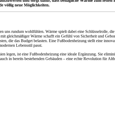
fzuwerten und sorgt dafür, dass behagliche Wärme zum festen Be
de völlig neue Möglichkeiten.
 uns rundum wohlfühlen. Wärme spielt dabei eine Schlüsselrolle, die of
it gleichmäßiger Wärme schafft ein Gefühl von Sicherheit und Geborge
ten, die das Budget belasten. Eine Fußbodenheizung stellt eine innova
modernen Lebensstil passt.
nien legen, ist eine Fußbodenheizung eine ideale Ergänzung. Sie elimin
auch in bereits bestehenden Gebäuden – eine echte Revolution für Alt