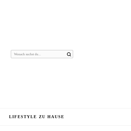
Suchst
du
nach
etwas?
LIFESTYLE ZU HAUSE