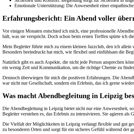
Sicherheit und Komfort: Begleitung sorgt für Sicherheit in u
Emotionale Unterstützung: Die Anwesenheit einer empathische
Erfahrungsbericht: Ein Abend voller übe
Vor einigen Monaten entschied ich mich, eine professionelle Abendbeg
hält, was sie verspricht. Doch schon beim ersten Treffen spürte ich 
Mein Begleiter führte mich zu einem kleinen Jazzclub, den ich allei
Besonders beeindruckt hat mich, wie flexibel und einfühlsam die Beg
Natürlich gibt es auch Aspekte, die nicht jede Person ansprechen kön
ein wenig Zeit und Kommunikation, um die richtige Chemie zu finde
Dennoch überwiegen für mich die positiven Erfahrungen. Die Abendbegl
war nicht nur Gesellschaft, sondern ein Erlebnis, das ich gerne wiede
Was macht Abendbegleitung in Leipzig be
Die Abendbegleitung in Leipzig bietet nicht nur eine Anwesenheit, so
Begleiter verstehen es, das Erlebnis zu intensivieren. Sie agieren als 
Die Vielfalt der Möglichkeiten in Leipzig verlangt flexible und gut
zu besonderen Orten und sorgt für ein sicheres Gefühl während der 