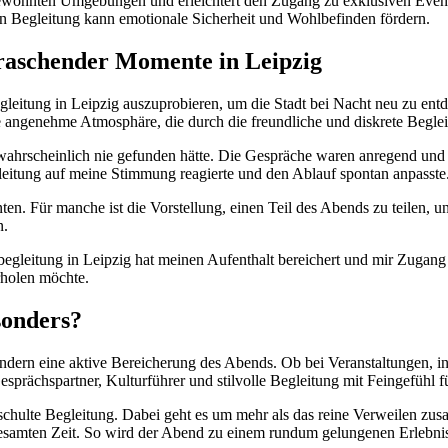
ngewohnten Umgebungen und erleichtert den Zugang zu exklusiven Even
n Begleitung kann emotionale Sicherheit und Wohlbefinden fördern.
rraschender Momente in Leipzig
leitung in Leipzig auszuprobieren, um die Stadt bei Nacht neu zu entd
die angenehme Atmosphäre, die durch die freundliche und diskrete Beglei
n wahrscheinlich nie gefunden hätte. Die Gespräche waren anregend und
leitung auf meine Stimmung reagierte und den Ablauf spontan anpasste
nten. Für manche ist die Vorstellung, einen Teil des Abends zu teilen
n.
eitung in Leipzig hat meinen Aufenthalt bereichert und mir Zugang zu S
rholen möchte.
sonders?
ndern eine aktive Bereicherung des Abends. Ob bei Veranstaltungen, in 
Gesprächspartner, Kulturführer und stilvolle Begleitung mit Feingefühl fü
 geschulte Begleitung. Dabei geht es um mehr als das reine Verweilen z
gesamten Zeit. So wird der Abend zu einem rundum gelungenen Erlebni