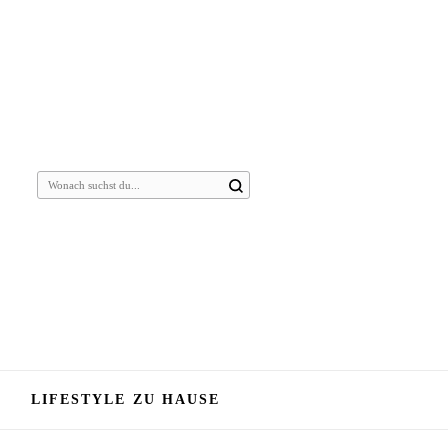
Suchst
du
nach
etwas?
LIFESTYLE ZU HAUSE