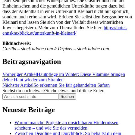
jeder sein persönliches Winterparadies. Die Gastfreundschaft der
Einheimischen und die gemütlichen Unterkünfte tragen dazu bei,
dass der Aufenthalt in einer Unterkunft Kleinarl nicht nur sportlich,
sondern auch erholsam wird. Erleben Sie selbst den Bergzauber von
Kleinarl und lassen Sie sich von der Vielfalt dieses winterlichen
Juwels begeistern. Mehr zum Thema finden Sie hier:
https://hotel-
ennskraxblick.at/unterkunft-in-kleinarl/
Bildnachweis:
Gorilla – stock.adobe.com // Drpixel – stock.adobe.com
Beitragsnavigation
Vorheriger Artikel
Hautpflege im Winter: Diese Vitamine bringen
deine Haut wieder zum Strahlen
Nächster Artikel
So erkennen Sie fair gehandelten Safran
Suchst du nach etwas?
Suche etwas und drücke Enter.
Neueste Beiträge
Warum manche Projekte an unsichtbaren Hindernissen
scheitern – und wie Sie das vermeiden
Zwischen Deadline und Durchblick: So behältst du dein