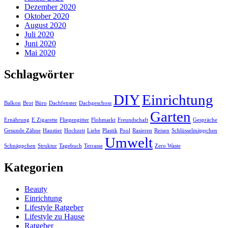
Dezember 2020
Oktober 2020
August 2020
Juli 2020
Juni 2020
Mai 2020
Schlagwörter
DIY
Einrichtung
Balkon
Brot
Büro
Dachfenster
Dachgeschoss
Garten
Ernährung
E Zigarette
Fliegengitter
Flohmarkt
Freundschaft
Gespräche
Gesunde Zähne
Haustier
Hochzeit
Liebe
Plastik
Pool
Rasieren
Reisen
Schlüsselmäppchen
Umwelt
Schnäppchen
Struktur
Tagebuch
Terrasse
Zero Waste
Kategorien
Beauty
Einrichtung
Lifestyle Ratgeber
Lifestyle zu Hause
Ratgeber