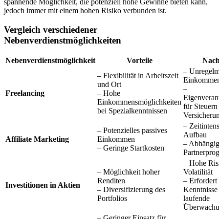
spannende Möglichkeit, die potenziell hohe Gewinne bieten kann,
jedoch immer mit einem hohen Risiko verbunden ist.
Vergleich verschiedener
Nebenverdienstmöglichkeiten
Nebenverdienstmöglichkeit
Vorteile
Nach
– Unregelm
– Flexibilität in Arbeitszeit
Einkomme
und Ort
–
Freelancing
– Hohe
Eigenveran
Einkommensmöglichkeiten
für Steuern
bei Spezialkenntnissen
Versicheru
– Zeitinten
– Potenzielles passives
Aufbau
Affiliate Marketing
Einkommen
– Abhängig
– Geringe Startkosten
Partnerpr
– Hohe Ris
– Möglichkeit hoher
Volatilität
Renditen
– Erfordert
Investitionen in Aktien
– Diversifizierung des
Kenntnisse
Portfolios
laufende
Überwach
– Geringer Einsatz für