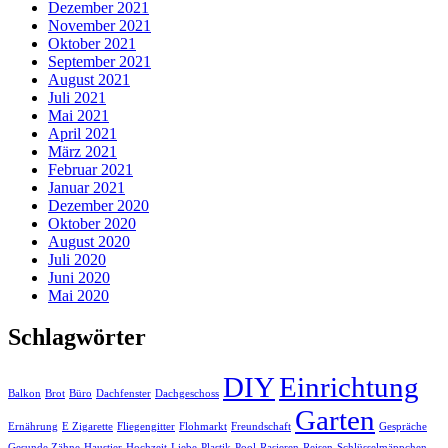
Dezember 2021
November 2021
Oktober 2021
September 2021
August 2021
Juli 2021
Mai 2021
April 2021
März 2021
Februar 2021
Januar 2021
Dezember 2020
Oktober 2020
August 2020
Juli 2020
Juni 2020
Mai 2020
Schlagwörter
DIY
Einrichtung
Balkon
Brot
Büro
Dachfenster
Dachgeschoss
Garten
Ernährung
E Zigarette
Fliegengitter
Flohmarkt
Freundschaft
Gespräche
Gesunde Zähne
Haustier
Hochzeit
Liebe
Plastik
Pool
Rasieren
Reisen
Schlüsselmäppchen