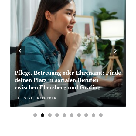
Pflege, Betreuung oder Ehrenamt: Finde
S
deinen Platz in sozialen Berufen
e
zwischen Ebersberg und Grafing
b
LIFESTYLE RATGEBER
L