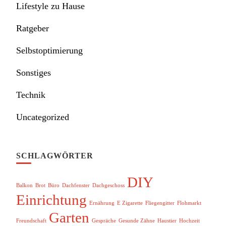
Lifestyle zu Hause
Ratgeber
Selbstoptimierung
Sonstiges
Technik
Uncategorized
SCHLAGWÖRTER
DIY
Balkon
Brot
Büro
Dachfenster
Dachgeschoss
Einrichtung
Ernährung
E Zigarette
Fliegengitter
Flohmarkt
Garten
Freundschaft
Gespräche
Gesunde Zähne
Haustier
Hochzeit