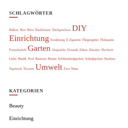
SCHLAGWÖRTER
DIY
Balkon
Brot
Büro
Dachfenster
Dachgeschoss
Einrichtung
Ernährung
E Zigarette
Fliegengitter
Flohmarkt
Garten
Freundschaft
Gespräche
Gesunde Zähne
Haustier
Hochzeit
Liebe
Plastik
Pool
Rasieren
Reisen
Schlüsselmäppchen
Schnäppchen
Struktur
Umwelt
Tagebuch
Terrasse
Zero Waste
KATEGORIEN
Beauty
Einrichtung