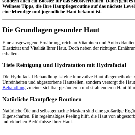
sondern auch ein Booster für das Selbstvertrauen. Dabei geht es
Wellness-Tipps, die Ihre Hautpflegeroutine auf das nächste Leve
eine lebendige und jugendliche Haut bekannt ist.
Die Grundlagen gesunder Haut
Eine ausgewogene Ernährung, reich an Vitaminen und Antioxidantien, s
Elastizität und Vitalität Ihrer Haut. Doch neben der richtigen Ernähr
erhalten.
Tiefe Reinigung und Hydratation mit Hydrafacial
Die Hydrafacial Behandlung ist eine innovative Hautpflegemethode, di
Unreinheiten und abgestorbene Hautzellen, sondern versorgt die Hau
Behandlung
zu einer sichtbar gesünderen und strahlenderen Haut füh
Natürliche Hautpflege-Routinen
Natürliche Öle und selbstgemachte Masken sind eine großartige Ergän
Eigenschaften. Ein regelmäßiges Peeling hilft, die Haut von abgestor
individuellen Bedürfnisse Ihrer Haut.