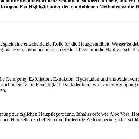
 nicht nur um oberflächliche Schönheit, sondern um tiefe, innere 
l bringen. Ein Highlight unter den empfohlenen Methoden ist die H
pielt eine entscheidende Rolle für die Hautgesundheit. Wasser ist dabe
ung und Hydratation bedarf es spezieller Pflege, um die Haut vor schäd
e Reinigung, Exfoliation, Extraktion, Hydratation und antioxidativen S
t auch intensiv mit Feuchtigkeit. Dank der tiefenwirksamen Reinigung
ren.
zung zur täglichen Hautpflegeroutine. Inhaltsstoffe wie Aloe Vera, H
benen Hautzellen zu befreien und fördert die Zellerneuerung. Der Schlü