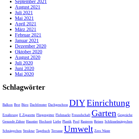
September 2021
August 2021
Juli 2021
Mai 2021
April 2021
März 2021
Februar 2021
Januar 2021
Dezember 2020
Oktober 2020
August 2020
Juli 2020
Juni 2020
Mai 2020
Schlagwörter
DIY
Einrichtung
Balkon
Brot
Büro
Dachfenster
Dachgeschoss
Garten
Ernährung
E Zigarette
Fliegengitter
Flohmarkt
Freundschaft
Gespräche
Gesunde Zähne
Haustier
Hochzeit
Liebe
Plastik
Pool
Rasieren
Reisen
Schlüsselmäppchen
Umwelt
Schnäppchen
Struktur
Tagebuch
Terrasse
Zero Waste