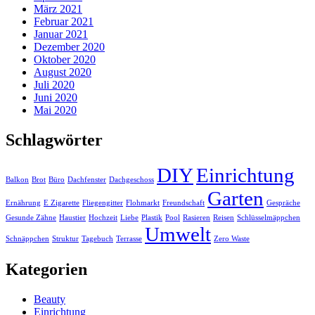
März 2021
Februar 2021
Januar 2021
Dezember 2020
Oktober 2020
August 2020
Juli 2020
Juni 2020
Mai 2020
Schlagwörter
DIY
Einrichtung
Balkon
Brot
Büro
Dachfenster
Dachgeschoss
Garten
Ernährung
E Zigarette
Fliegengitter
Flohmarkt
Freundschaft
Gespräche
Gesunde Zähne
Haustier
Hochzeit
Liebe
Plastik
Pool
Rasieren
Reisen
Schlüsselmäppchen
Umwelt
Schnäppchen
Struktur
Tagebuch
Terrasse
Zero Waste
Kategorien
Beauty
Einrichtung